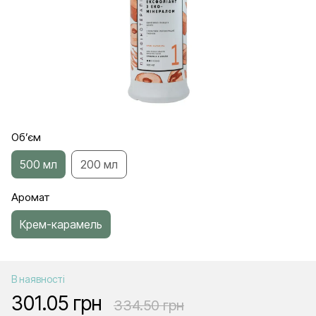
Об’єм
500 мл
200 мл
Аромат
Крем-карамель
В наявності
301.05 грн
334.50 грн