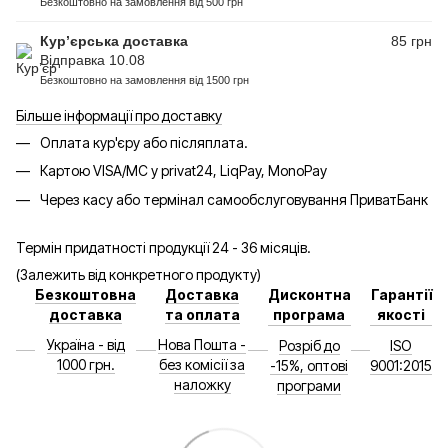
Безкоштовно на замовлення від 500 грн
Кур’єрська доставка
85 грн
Відправка 10.08
Безкоштовно на замовлення від 1500 грн
Більше інформації про доставку
Оплата кур'єру або післяплата.
Картою VISA/MC у privat24, LiqPay, MonoPay
Через касу або термінал самообслуговування ПриватБанк
Термін придатності продукції 24 - 36 місяців.
(Залежить від конкретного продукту)
Безкоштовна
Доставка
Дисконтна
Гарантії
доставка
та оплата
програма
якості
Україна - від
Нова Пошта -
Розріб до
ISO
1000 грн.
без комісії за
-15%, оптові
9001:2015
наложку
програми