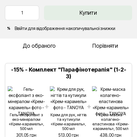
Купити
Ввійти
для відображення накопичувальної знижки
%
До обраного
Порівняти
-15% - Комплект "Парафінотерапія" (1-2-
3)
Гель-ексфоліант з
Крем для рук, нігтів
Крем-маска
еко-мінералом
та кутикули
колагено-
«Крем-карамель»,
«Крем-карамель»,
еластинова «Крем-
500 мл
500 мл
карамель», 500 мл
301.05 грн
513.00 грн
438.00 грн