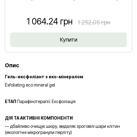
1 064.24 грн
1 252.05 грн
Купити
Опис
Гель-ексфоліант з еко-мінералом
Exfoliating eco mineral gel
ЕТАП
Парафінотерапії: Ексфоліація
ДІЯ ТА АКТИВНІ КОМПОНЕНТИ
— дбайливо очищує шкіру, видаляє зроговілі шари клітин
(екологічні мікрогранули перліту)