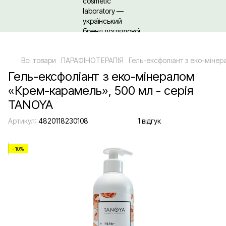
Щодо гуртових/ОПТових закупівель Клікайте сюди
Всі товари
ПАРАФІНОТЕРАПІЯ
Гель-ексфоліант з еко-міне
Гель-ексфоліант з еко-мінералом
«Крем-карамель», 500 мл - серія
TANOYA
Артикул:
4820118230108
1 відгук
−10%