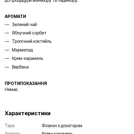
до процедури манікюру та педикюру.
АРОМАТИ
Зелений чай
Яблучний сорбет
Тропічний коктейль
Мармелад
Крем-карамель
Вербена
ПРОТИПОКАЗАННЯ
Немає.
Характеристики
Тара
Флакон з дозатором
Аромат
Крем-карамель