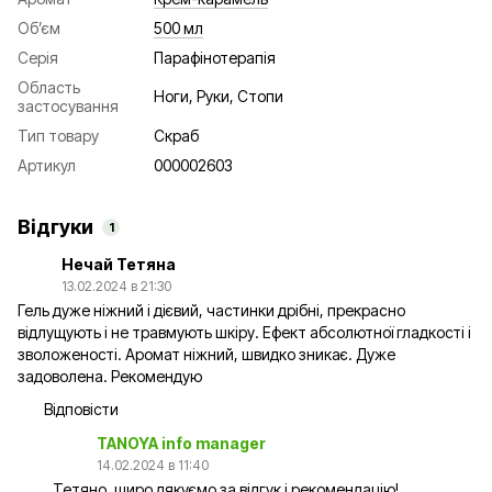
Об’єм
500 мл
Серія
Парафінотерапія
Область
Ноги, Руки, Стопи
застосування
Тип товару
Скраб
Артикул
000002603
Відгуки
1
Нечай Тетяна
13.02.2024 в 21:30
Гель дуже ніжний і дієвий, частинки дрібні, прекрасно
відлущують і не травмують шкіру. Ефект абсолютної гладкості і
зволоженості. Аромат ніжний, швидко зникає. Дуже
задоволена. Рекомендую
Відповісти
TANOYA info manager
14.02.2024 в 11:40
Тетяно, щиро дякуємо за відгук і рекомендацію!