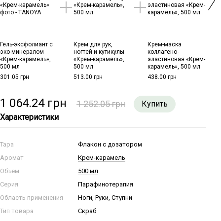
Гель-эксфолиант с
Крем для рук,
Крем-маска
Гель
эко-минералом
ногтей и кутикулы
коллагено-
эко-
«Крем-карамель»,
«Крем-карамель»,
эластиновая «Крем-
«Кре
500 мл
500 мл
карамель», 500 мл
500 
301.05 грн
513.00 грн
438.00 грн
301.0
1 064.24 грн
71
1 252.05 грн
Купить
Характеристики
Тара
Флакон с дозатором
Аромат
Крем-карамель
Объем
500 мл
Серия
Парафинотерапия
Область применения
Ноги, Руки, Ступни
Тип товара
Скраб