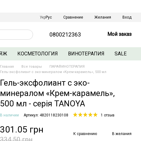
Сравнение
Укр
Рус
Желания
Вход
0800212363
Мой заказ
ЯЖ
КОСМЕТОЛОГИЯ
ВИНОТЕРАПИЯ
SALE
Главная
Все товары
ПАРАФИНОТЕРАПИЯ
Гель-эксфолиант с эко-минералом «Крем-карамель», 500 мл
Гель-эксфолиант с эко-
минералом «Крем-карамель»,
500 мл - серія TANOYA
В наличии
Артикул: 4820118230108
1 отзыв
301.05 грн
К сравнению
В желания
334.50 грн