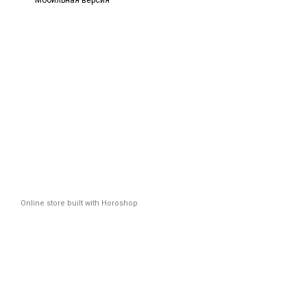
Мобильная версия
Online store built with Horoshop
Новинк
Плюс
*Промоко