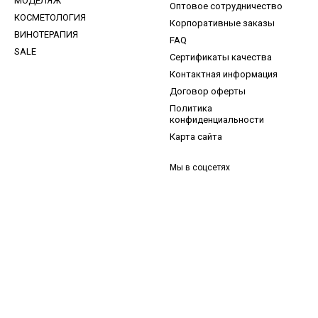
МОДЕЛЯЖ
Оптовое сотрудничество
КОСМЕТОЛОГИЯ
Корпоративные заказы
ВИНОТЕРАПИЯ
FAQ
SALE
Сертификаты качества
Контактная информация
Договор оферты
Политика
конфиденциальности
Карта сайта
Мы в соцсетях
и, ідеї для догляду та знижки — підписка, що надихає!
 —
секретний промокод
в першому листі*
д діє один раз і лише для роздрібних замовлень.