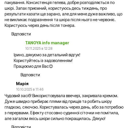
пакування. Консистенція гелева, добре розподіляється по
шкірі. Запах приємний, користуюсь десь тиждень, про
результати казати ще зарано, але для мене дуже важливо, що
не викликає подразнення та шкіра після нього не червоніє.
Користуюсь через день після тонера.
Відповісти
TANOYA info manager
10.11.2025 в 12:28
Ірино, дякуємо за детальний відгук!
Користуйтесь із задоволенням!
Працюємо для Вас😊
Відповісти
Марія
10.10.2025 в 11:46
Чудовий засіб! Використовувала ввечері, закривала кремом.
Дуже швидко прибирає плями від прищів та робить шкіру
гладкою, сяючою. Користувалась через день, або за потребою
з перервами. Ефекту стосовно судинної сіточки не помітила,
але загалом якісь шкіри сильно покращилась. Дякую!
Відповісти