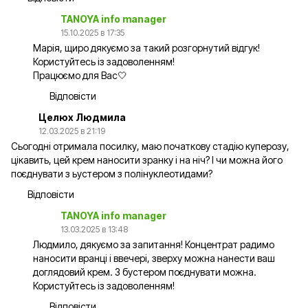
TANOYA info manager
15.10.2025 в 17:35
Марія, щиро дякуємо за такий розгорнутий відгук!
Користуйтесь із задоволенням!
Працюємо для Вас🤍
Відповісти
Целюх Людмила
12.03.2025 в 21:19
Сьогодні отримала посилку, маю початкову стадію куперозу,
цікавить, цей крем наносити зранку і на ніч? І чи можна його
поєднувати з ьустером з полінуклеотидами?
Відповісти
TANOYA info manager
13.03.2025 в 13:48
Людмило, дякуємо за запитання! Концентрат радимо
наносити вранці і ввечері, зверху можна нанести ваш
доглядовий крем. З бустером поєднувати можна.
Користуйтесь із задоволенням!
Відповісти