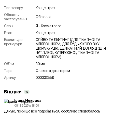
Тип товару
Концентрат
Область
Обличчя
застосування
Серія
Я - Косметолог
Етап
Концентрат
Входить до
СЯЙВО ТА ЛІФТИНГ (ДЛЯ ТЬМЯНОЇ ТА
процедури
МЛЯВОЇ ШКІРИ, ДЛЯ БУДЬ-ЯКОГО ВІКУ.
ШКІРА КУРЦЯ), ДЕЛІКАТНИЙ ДОГЛЯД (ДЛЯ
ЧУТЛИВОЇ, КУПЕРОЗНОЇ, ТЬМЯНОЇ ТА
МЛЯВОЇ ШКІРИ)
Об’єм
30 мл
Тара
Флакон з дозатором
Артикул
000003558
Відгуки
16
Ірина Некраса
08.11.2025 в 18:09
Дякую, поки що все подобається, особливо сподобалось