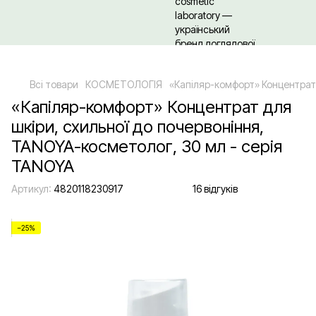
Щодо гуртових/ОПТових закупівель Клікайте сюди
Всі товари
КОСМЕТОЛОГІЯ
«Капіляр-комфорт» Концентрат 
«Капіляр-комфорт» Концентрат для
шкіри, схильної до почервоніння,
TANOYA-косметолог, 30 мл - серія
TANOYA
Артикул:
4820118230917
16 відгуків
−25%