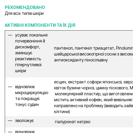
РЕКОМЕНДОВАНО
Для всіх типів шкіри
АКТИВНІ КОМПОНЕНТИ ТА ЇХ ДІЯ
усуває локальне
почервоніння й
дискомфорт,
пантенол, пантеніл триацетат, Pinolumi
зменшує
шейцарської високогірної сосни з висок
реактивність
антиоксиданту піносільвіну
гіперчутливої
шкіри
есцин, екстракт софори японської, звір
відновлює
квіток бузини чорної, цмину піскового, M
мікроциркуляцію
молекулярний пластир, що виготовлений 
та покращує
містить активний кофеїн, який вивільняє
тонус судин
направлено на проблему (виводить зайву
клітини)
зволожує
гіалуронат натрію
відновлює