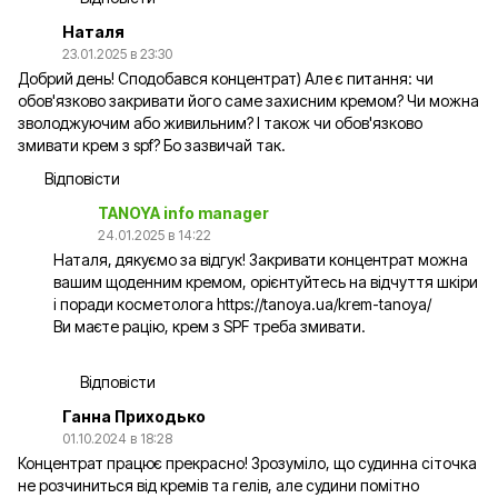
Наталя
23.01.2025 в 23:30
Добрий день! Сподобався концентрат) Але є питання: чи
обов'язково закривати його саме захисним кремом? Чи можна
зволоджуючим або живильним? І також чи обов'язково
змивати крем з spf? Бо зазвичай так.
Відповісти
TANOYA info manager
24.01.2025 в 14:22
Наталя, дякуємо за відгук! Закривати концентрат можна
вашим щоденним кремом, орієнтуйтесь на відчуття шкіри
і поради косметолога
https://tanoya.ua/krem-tanoya/
Ви маєте рацію, крем з SPF треба змивати.
Відповісти
Ганна Приходько
01.10.2024 в 18:28
Концентрат працює прекрасно! Зрозуміло, що судинна сіточка
не розчиниться від кремів та гелів, але судини помітно