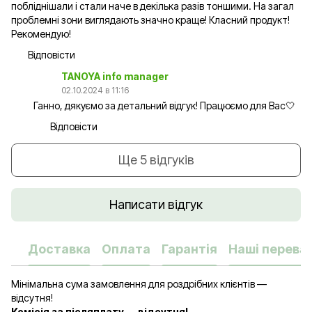
побліднішали і стали наче в декілька разів тоншими. На загал
проблемні зони виглядають значно краще! Класний продукт!
Рекомендую!
Відповісти
TANOYA info manager
02.10.2024 в 11:16
Ганно, дякуємо за детальний відгук! Працюємо для Вас🤍
Відповісти
Ще 5 відгуків
Написати відгук
Доставка
Оплата
Гарантія
Наші переваг
Мінімальна сума замовлення для роздрібних клієнтів —
відсутня!
Комісія за післяплату — відсутня!