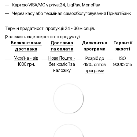
Картою VISA/MC у privat24, LiqPay, MonoPay
Через касу або термінал самообслуговування ПриватБанк
Термін придатності продукції 24 - 36 місяців.
(Залежить від конкретного продукту)
Безкоштовна
Доставка
Дисконтна
Гарантії
доставка
та оплата
програма
якості
Україна - від
Нова Пошта -
Розріб до
ISO
1000 грн.
без комісії за
-15%, оптові
9001:2015
наложку
програми