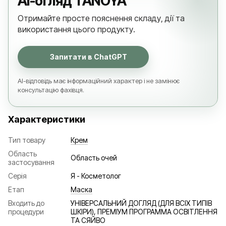
AI-огляд TANOYA
Отримайте просте пояснення складу, дії та
використання цього продукту.
Запитати в ChatGPT
AI-відповідь має інформаційний характер і не замінює
консультацію фахівця.
Характеристики
Тип товару
Крем
Область
Область очей
застосування
Серія
Я - Косметолог
Етап
Маска
Входить до
УНІВЕРСАЛЬНИЙ ДОГЛЯД (ДЛЯ ВСІХ ТИПІВ
процедури
ШКІРИ), ПРЕМІУМ ПРОГРАММА ОСВІТЛЕННЯ
ТА СЯЙВО