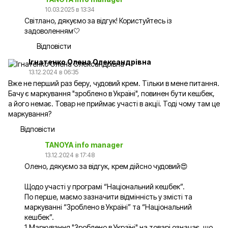
10.03.2025 в 13:34
Світлано, дякуємо за відгук! Користуйтесь із
задоволенням🤍
Відповісти
Ігнатенко Олена Олександрівна
13.12.2024 в 06:35
Вже не перший раз беру, чудовий крем. Тільки в мене питання.
Бачу є маркування "зроблено в Україні", повинен бути кешбек,
а його немає. Товар не приймає участі в акції. Тоді чому там це
маркування?
Відповісти
TANOYA info manager
13.12.2024 в 17:48
Олено, дякуємо за відгук, крем дійсно чудовий😍
Щодо участі у програмі “Національний кешбек”.
По перше, маємо зазначити відмінність у змісті та
маркуванні “Зроблено в Україні” та “Національний
кешбек”.
1.Маркування "Зроблено в Україні" на товарі означає, що