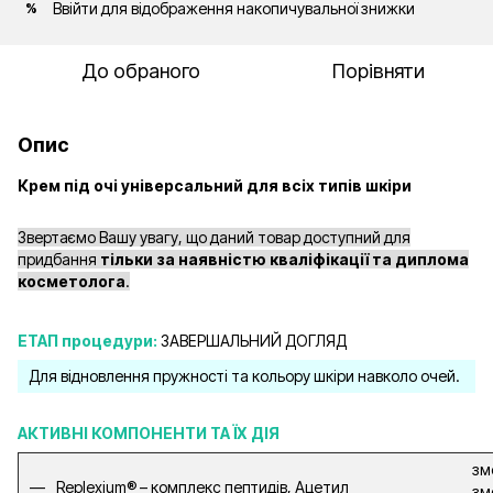
Ввійти
для відображення накопичувальної знижки
%
До обраного
Порівняти
Опис
Крем під очі універсальний для всіх типів шкіри
Звертаємо Вашу увагу, що даний товар доступний для
придбання
тільки за наявністю кваліфікації та диплома
косметолога
.
ЕТАП процедури:
ЗАВЕРШАЛЬНИЙ ДОГЛЯД
Для відновлення пружності та кольору шкіри навколо очей.
АКТИВНІ КОМПОНЕНТИ ТА ЇХ ДІЯ
зм
Replexium® – комплекс пептидів, Ацетил
зм