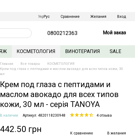
Сравнение
Укр
Рус
Желания
Вход
0800212363
Мой заказ
ЯЖ
КОСМЕТОЛОГИЯ
ВИНОТЕРАПИЯ
SALE
Главная
Все товары
КОСМЕТОЛОГИЯ
Крем под глаза с пептидами и маслом авокадо для всех типов кожи, 30
мл
Крем под глаза с пептидами и
маслом авокадо для всех типов
кожи, 30 мл - серія TANOYA
В наличии
Артикул: 4820118230948
4 отзыва
442.50 грн
К сравнению
В желания