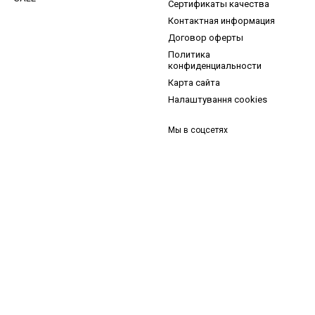
Сертификаты качества
Контактная информация
Договор оферты
Политика
конфиденциальности
Карта сайта
Налаштування cookies
Мы в соцсетях
и, ідеї для догляду та знижки — підписка, що надихає!
 —
секретний промокод
в першому листі*
д діє один раз і лише для роздрібних замовлень.
Email
*