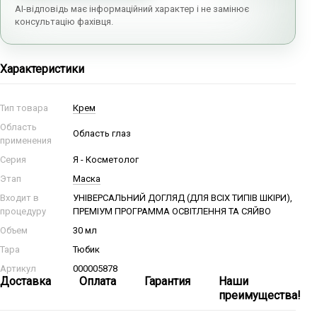
AI-відповідь має інформаційний характер і не замінює
консультацію фахівця.
Характеристики
Тип товара
Крем
Область
Область глаз
применения
Серия
Я - Косметолог
Этап
Маска
Входит в
УНІВЕРСАЛЬНИЙ ДОГЛЯД (ДЛЯ ВСІХ ТИПІВ ШКІРИ),
процедуру
ПРЕМІУМ ПРОГРАММА ОСВІТЛЕННЯ ТА СЯЙВО
Объем
30 мл
Тара
Тюбик
Артикул
000005878
Доставка
Оплата
Гарантия
Наши
преимущества!