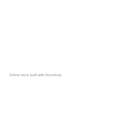
Online store built with Horoshop
Новинк
Плюс
*Промоко
Ім'я