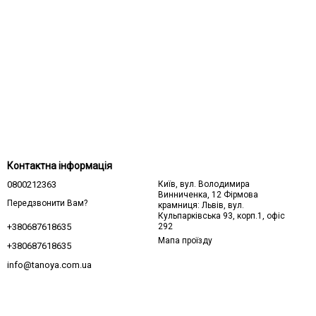
Контактна інформація
0800212363
Київ, вул. Володимира
Винниченка, 12 Фірмова
Передзвонити Вам?
крамниця: Львів, вул.
Кульпарківська 93, корп.1, офіс
292
+380687618635
Мапа проїзду
+380687618635
info@tanoya.com.ua