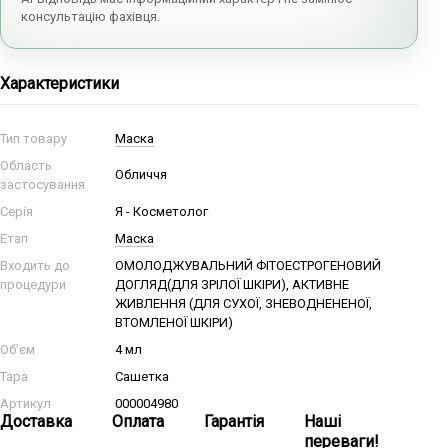
консультацію фахівця.
Характеристики
Тип товару
Маска
Область
Обличчя
застосування
Серія
Я - Косметолог
Етап
Маска
Входить до
ОМОЛОДЖУВАЛЬНИЙ ФІТОЕСТРОГЕНОВИЙ
процедури
ДОГЛЯД(ДЛЯ ЗРІЛОЇ ШКІРИ), АКТИВНЕ
ЖИВЛЕННЯ (ДЛЯ СУХОЇ, ЗНЕВОДНЕНЕНОЇ,
ВТОМЛЕНОЇ ШКІРИ)
Об’єм
4 мл
Тара
Сашетка
Артикул
000004980
Доставка
Оплата
Гарантія
Наші
переваги!