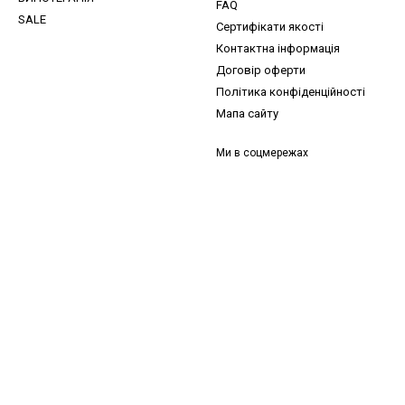
FAQ
SALE
Сертифікати якості
Контактна інформація
Договір оферти
Політика конфіденційності
Мапа сайту
Ми в соцмережах
и, ідеї для догляду та знижки — підписка, що надихає!
 —
секретний промокод
в першому листі*
д діє один раз і лише для роздрібних замовлень.
Email
*