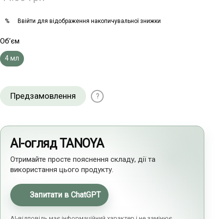
Ввійти
для відображення накопичувальної знижки
%
Об’єм
4 мл
Предзамовлення
?
AI-огляд TANOYA
Отримайте просте пояснення складу, дії та
використання цього продукту.
Запитати в ChatGPT
AI-відповідь має інформаційний характер і не замінює