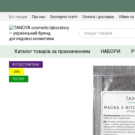
Перейти до основного контенту
Всі товари
Про нас
Експертні статті
Оплата і доставка
Обмін та
Сертифікати якості
Контактна інформація
Договір оферти
Політ
Каталог товарів за призначенням
НАБОРИ
Р
ФІТОЕСТРАГЕНИ
−25%
ТЕСТЕР