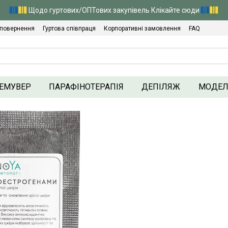
Щодо гуртових/ОПТових закупівель Клікайте сюди
 повернення
Гуртова співпраця
Корпоративні замовлення
FAQ
ика конфіденційності
ЕМУВЕР
ПАРАФІНОТЕРАПІЯ
ДЕПІЛЯЖ
МОДЕ