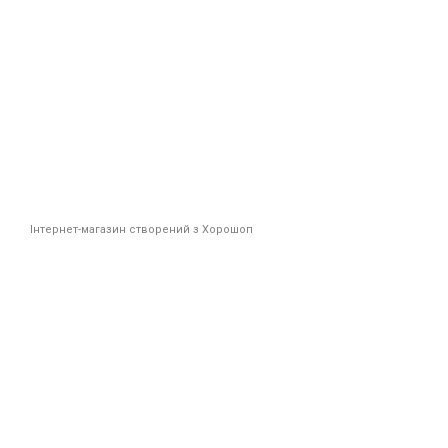
Інтернет-магазин створений з Хорошоп
Новинк
Плюс
*Промоко
Ім'я