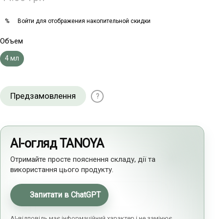
Войти
для отображения накопительной скидки
%
Объем
4 мл
Предзамовлення
?
AI-огляд TANOYA
Отримайте просте пояснення складу, дії та
використання цього продукту.
Запитати в ChatGPT
AI-відповідь має інформаційний характер і не замінює