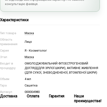
консультацію фахівця.
Характеристики
Тип товара
Маска
Область
Лицо
применения
Серия
Я - Косметолог
Этап
Маска
Входит в
ОМОЛОДЖУВАЛЬНИЙ ФІТОЕСТРОГЕНОВИЙ
процедуру
ДОГЛЯД(ДЛЯ ЗРІЛОЇ ШКІРИ), АКТИВНЕ ЖИВЛЕННЯ
(ДЛЯ СУХОЇ, ЗНЕВОДНЕНЕНОЇ, ВТОМЛЕНОЇ ШКІРИ)
Объем
4 мл
Тара
Сашетка
Артикул
000004980
Доставка
Оплата
Гарантия
Наши
преимущества!