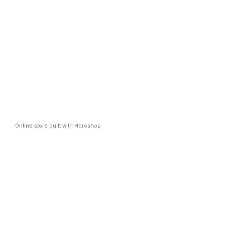
Online store built with Horoshop
Новинк
Плюс
*Промоко
Ім'я