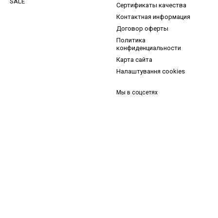
SALE
Сертификаты качества
Контактная информация
Договор оферты
Политика
конфиденциальности
Карта сайта
Налаштування cookies
Мы в соцсетях
и, ідеї для догляду та знижки — підписка, що надихає!
 —
секретний промокод
в першому листі*
д діє один раз і лише для роздрібних замовлень.
Email
*