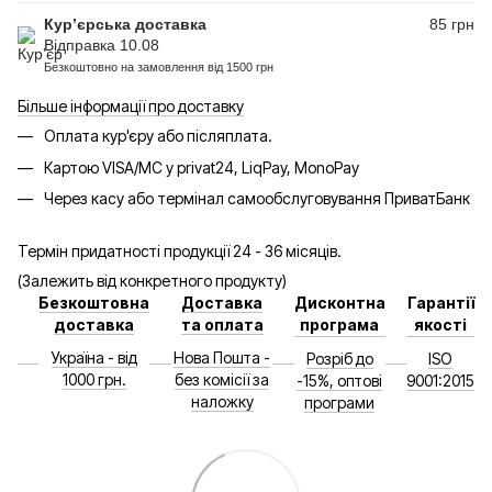
Кур’єрська доставка
85 грн
Відправка 10.08
Безкоштовно на замовлення від 1500 грн
Більше інформації про доставку
Оплата кур'єру або післяплата.
Картою VISA/MC у privat24, LiqPay, MonoPay
Через касу або термінал самообслуговування ПриватБанк
Термін придатності продукції 24 - 36 місяців.
(Залежить від конкретного продукту)
Безкоштовна
Доставка
Дисконтна
Гарантії
доставка
та оплата
програма
якості
Україна - від
Нова Пошта -
Розріб до
ISO
1000 грн.
без комісії за
-15%, оптові
9001:2015
наложку
програми