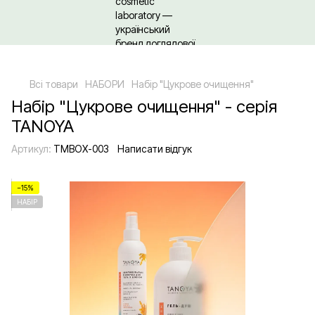
Щодо гуртових/ОПТових закупівель Клікайте сюди
Всі товари
НАБОРИ
Набір "Цукрове очищення"
Набір "Цукрове очищення" - серія
TANOYA
Артикул:
TMBOX-003
Написати відгук
−15%
НАБІР