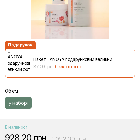
Подарунок
Пакет TANOYA подарунковий великий
87.00 грн
безкоштовно
Об’єм
у наборі
В наявності
928.20 грн
1 092.00 грн