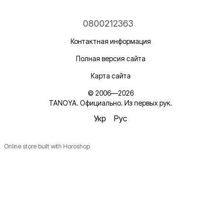
0800212363
Контактная информация
Полная версия сайта
Карта сайта
© 2006—2026
TANOYA. Официально. Из первых рук.
Укр
Рус
Online store built with Horoshop
Новинки, ідеї для догляду та знижки — підписка, що
надихає!
Плюс —
секретний промокод
в першому листі*
*Промокод діє один раз і лише для роздрібних замовлень.