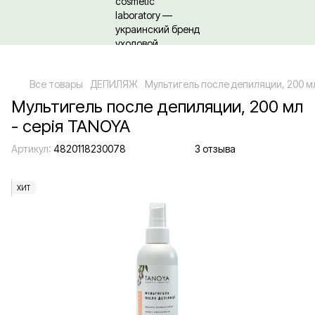
Относительно оптовых/ОПТовых закупок Кликайте сюда
Все товары
ДЕПИЛЯЖ
Мультигель после депиляции, 200 м
Мультигель после депиляции, 200 мл
- серія TANOYA
Артикул:
4820118230078
3 отзыва
ХИТ