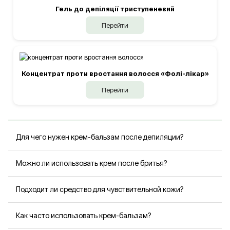
Гель до депіляції триступеневий
Перейти
Концентрат проти вростання волосся «Фолі-лікар»
Перейти
Для чего нужен крем-бальзам после депиляции?
Средство помогает быстро успокоить кожу после
Можно ли использовать крем после бритья?
удаления волос, уменьшить раздражение, сухость и
покраснение.
Да, крем-бальзам подходит для ухода после бритья и
Подходит ли средство для чувствительной кожи?
помогает устранить шелушение и дискомфорт.
Да, формула содержит успокаивающие и
Как часто использовать крем-бальзам?
восстанавливающие компоненты, которые подходят для
чувствительной кожи.