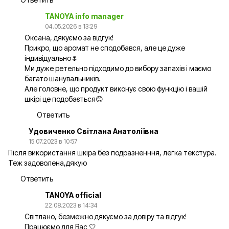
TANOYA info manager
04.05.2026 в 13:29
Оксана, дякуємо за відгук!
Прикро, що аромат не сподобався, але це дуже
індивідуально🌷
Ми дуже ретельно підходимо до вибору запахів і маємо
багато шанувальників.
Але головне, що продукт виконує свою функцію і вашій
шкірі це подобається😊
Ответить
Удовиченко Світлана Анатоліївна
15.07.2023 в 10:57
Після використання шкіра без подразненння, легка текстура.
Теж задоволена,дякую
Ответить
TANOYA official
22.08.2023 в 14:34
Світлано, безмежно дякуємо за довіру та відгук!
Працюємо для Вас 🤍