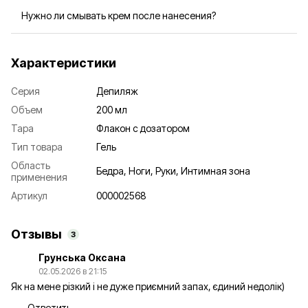
Средство рекомендуется наносить после каждой
Нужно ли смывать крем после нанесения?
процедуры депиляции или бритья.
Нет, остатки средства достаточно удалить салфеткой
через 1–2 минуты после нанесения.
Характеристики
Серия
Депиляж
Объем
200 мл
Тара
Флакон с дозатором
Тип товара
Гель
Область
Бедра, Ноги, Руки, Интимная зона
применения
Артикул
000002568
Отзывы
3
Грунська Оксана
02.05.2026 в 21:15
Як на мене різкий і не дуже приємний запах, єдиний недолік)
Ответить