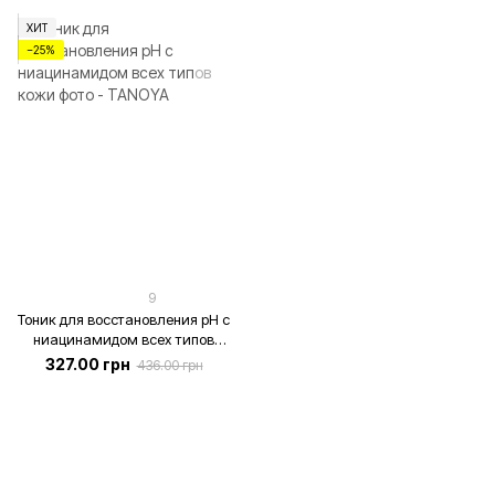
пилинги, все виды эпиляции),
TANOYA-косметолог, 100 мл
ХИТ
−25%
9
Тоник для восстановления pH с
ниацинамидом всех типов
кожи, 200 мл
327.00 грн
436.00 грн