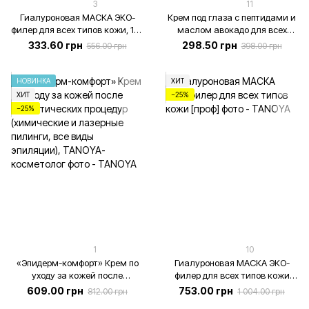
3
11
Гиалуроновая МАСКА ЭКО-
Крем под глаза с пептидами и
филер для всех типов кожи, 100
маслом авокадо для всех
мл
типов кожи, 15 мл
333.60 грн
298.50 грн
556.00 грн
398.00 грн
НОВИНКА
ХИТ
ХИТ
−25%
−25%
1
10
«Эпидерм-комфорт» Крем по
Гиалуроновая МАСКА ЭКО-
уходу за кожей после
филер для всех типов кожи
косметических процедур
[проф], 275 мл
609.00 грн
753.00 грн
812.00 грн
1 004.00 грн
(химические и лазерные