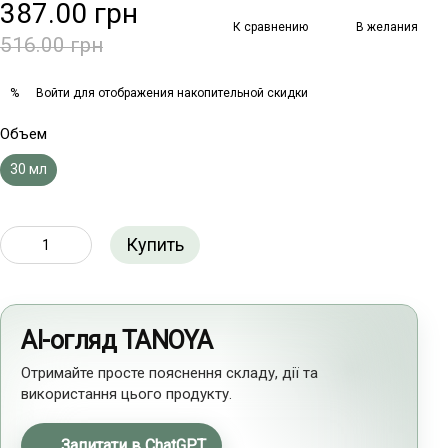
387.00 грн
К сравнению
В желания
516.00 грн
Войти
для отображения накопительной скидки
%
Объем
30 мл
Купить
AI-огляд TANOYA
Отримайте просте пояснення складу, дії та
використання цього продукту.
Запитати в ChatGPT