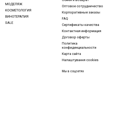
МОДЕЛЯЖ
Оптовое сотрудничество
КОСМЕТОЛОГИЯ
Корпоративные заказы
ВИНОТЕРАПИЯ
FAQ
SALE
Сертификаты качества
Контактная информация
Договор оферты
Политика
конфиденциальности
Карта сайта
Налаштування cookies
Мы в соцсетях
и, ідеї для догляду та знижки — підписка, що надихає!
 —
секретний промокод
в першому листі*