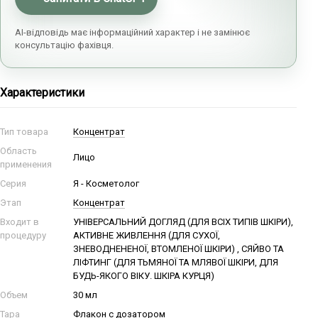
AI-відповідь має інформаційний характер і не замінює
консультацію фахівця.
Характеристики
Тип товара
Концентрат
Область
Лицо
применения
Серия
Я - Косметолог
Этап
Концентрат
Входит в
УНІВЕРСАЛЬНИЙ ДОГЛЯД (ДЛЯ ВСІХ ТИПІВ ШКІРИ),
процедуру
АКТИВНЕ ЖИВЛЕННЯ (ДЛЯ СУХОЇ,
ЗНЕВОДНЕНЕНОЇ, ВТОМЛЕНОЇ ШКІРИ) , СЯЙВО ТА
ЛІФТИНГ (ДЛЯ ТЬМЯНОЇ ТА МЛЯВОЇ ШКІРИ, ДЛЯ
БУДЬ-ЯКОГО ВІКУ. ШКІРА КУРЦЯ)
Объем
30 мл
Тара
Флакон с дозатором