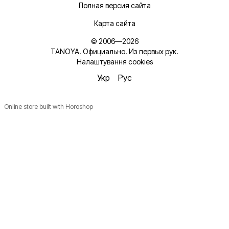
Полная версия сайта
Карта сайта
© 2006—2026
TANOYA. Официально. Из первых рук.
Налаштування cookies
Укр
Рус
Online store built with Horoshop
Новинки, ідеї для догляду та знижки — підписка, що
надихає!
Плюс —
секретний промокод
в першому листі*
*Промокод діє один раз і лише для роздрібних замовлень.
Ім'я
Email
*
Підписатися