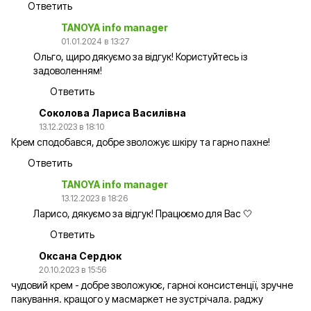
Ответить
TANOYA info manager
01.01.2024 в 13:27
Ольго, щиро дякуємо за відгук! Користуйтесь із
задоволенням!
Ответить
Соколова Лариса Василівна
13.12.2023 в 18:10
Крем сподобався, добре зволожує шкіру та гарно пахне!
Ответить
TANOYA info manager
13.12.2023 в 18:26
Ларисо, дякуємо за відгук! Працюємо для Вас 🤍
Ответить
Оксана Сердюк
20.10.2023 в 15:56
чудовий крем - добре зволожуює, гарноі консистенції, зручне
пакування. кращого у масмаркет не зустрічала. раджу