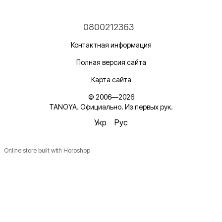
0800212363
Контактная информация
Полная версия сайта
Карта сайта
© 2006—2026
TANOYA. Официально. Из первых рук.
Укр
Рус
Online store built with Horoshop
Новинки, ідеї для догляду та знижки — підписка, що
надихає!
Плюс —
секретний промокод
в першому листі*
*Промокод діє один раз і лише для роздрібних замовлень.