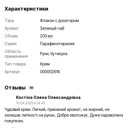
Характеристики
Тара
Флакон с дозатором
Аромат
Зеленый чай
Объем
200 мл
Серия
Парафинотерапия
Область
Руки, Кутикула
применения
Тип товара
Крем
Артикул
000002618
Отзывы
10
Костіна Олена Олександрівна
10.04.2025 в 14:45
Чудовий крем. Легкий, приємний аромат, не жирний, не
залишає липкості на руках. Добре зволожує. Дуже задоволена
покупкою.