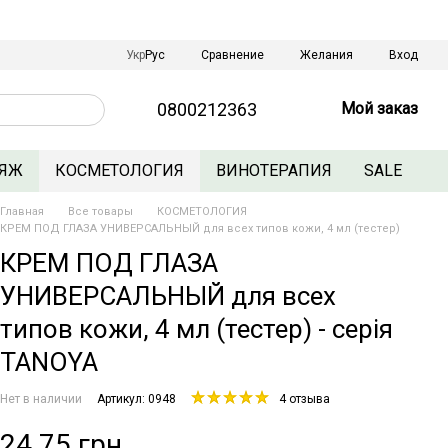
Сравнение
Укр
Рус
Желания
Вход
0800212363
Мой заказ
ЯЖ
КОСМЕТОЛОГИЯ
ВИНОТЕРАПИЯ
SALE
Главная
Все товары
КОСМЕТОЛОГИЯ
КРЕМ ПОД ГЛАЗА УНИВЕРСАЛЬНЫЙ для всех типов кожи, 4 мл (тестер)
КРЕМ ПОД ГЛАЗА
УНИВЕРСАЛЬНЫЙ для всех
типов кожи, 4 мл (тестер) - серія
TANOYA
Нет в наличии
Артикул: 0948
4 отзыва
24.75 грн