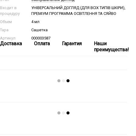
Входит в
УНІВЕРСАЛЬНИЙ ДОГЛЯД (ДЛЯ ВСІХ ТИПІВ ШКІРИ),
процедуру
ПРЕМІУМ ПРОГРАММА ОСВІТЛЕННЯ ТА СЯЙВО
Объем
4 мл
Тара
Сашетка
Артикул
000003587
Доставка
Оплата
Гарантия
Наши
преимущества!