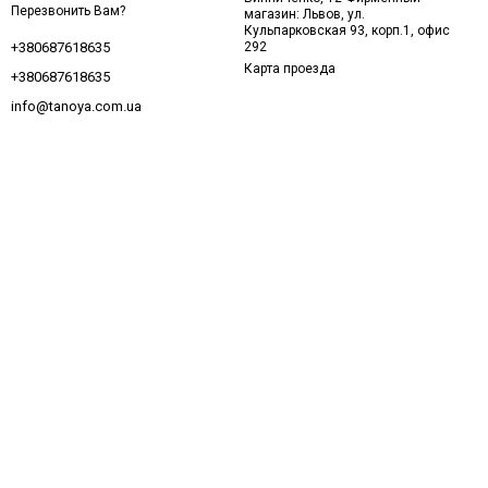
Перезвонить Вам?
магазин: Львов, ул.
Кульпарковская 93, корп.1, офис
292
+380687618635
Карта проезда
+380687618635
info@tanoya.com.ua