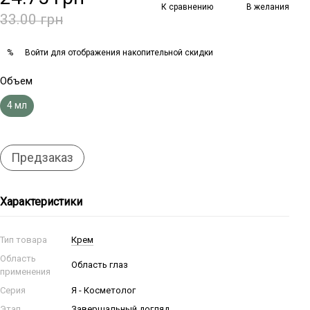
К сравнению
В желания
33.00 грн
Войти
для отображения накопительной скидки
%
Объем
4 мл
Предзаказ
Характеристики
Тип товара
Крем
Область
Область глаз
применения
Серия
Я - Косметолог
Этап
Завершальный догляд