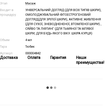
Этап
Масаж
Входит в
УНІВЕРСАЛЬНИЙ ДОГЛЯД (ДЛЯ ВСІХ ТИПІВ ШКІРИ),
процедуру
ОМОЛОДЖУВАЛЬНИЙ ФІТОЕСТРОГЕНОВИЙ
ДОГЛЯД(ДЛЯ ЗРІЛОЇ ШКІРИ), АКТИВНЕ ЖИВЛЕННЯ
(ДЛЯ СУХОЇ, ЗНЕВОДНЕНЕНОЇ, ВТОМЛЕНОЇ ШКІРИ) ,
СЯЙВО ТА ЛІФТИНГ (ДЛЯ ТЬМЯНОЇ ТА МЛЯВОЇ
ШКІРИ, ДЛЯ БУДЬ-ЯКОГО ВІКУ. ШКІРА КУРЦЯ)
Объем
4 мл
Тара
Тюбик
Артикул
000004842
Доставка
Оплата
Гарантия
Наши
преимущества!