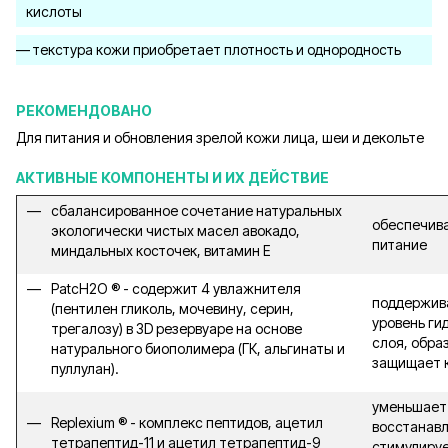
кислоты
текстура кожи приобретает плотность и однородность
РЕКОМЕНДОВАНО
Для питания и обновления зрелой кожи лица, шеи и декольте
АКТИВНЫЕ КОМПОНЕНТЫ И ИХ ДЕЙСТВИЕ
сбалансированное сочетание натуральных
обеспечив
экологически чистых масел авокадо,
питание
миндальных косточек, витамин Е
PatcH2O ® - содержит 4 увлажнителя
поддержив
(пентилен гликоль, мочевину, серин,
уровень ги
трегалозу) в 3D резервуаре на основе
слоя, обра
натурального биополимера (ГК, альгинаты и
защищает 
пуллулан).
уменьшает
Replexium ® - комплекс пептидов, ацетил
восстанавл
тетрапептид-11 и ацетил тетрапептид-9
стимулиру