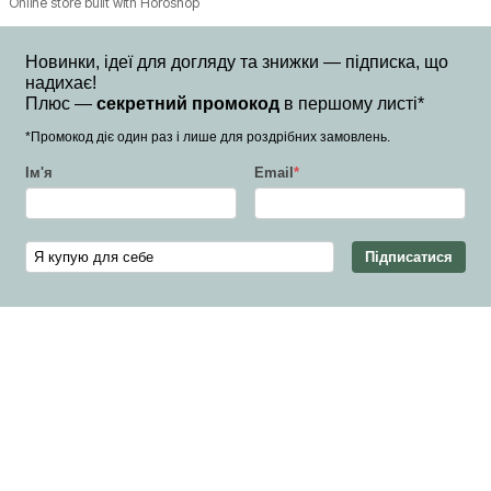
Online store built with Horoshop
Новинки, ідеї для догляду та знижки — підписка, що
надихає!
Плюс —
секретний промокод
в першому листі*
*Промокод діє один раз і лише для роздрібних замовлень.
Ім'я
Email
*
Підписатися