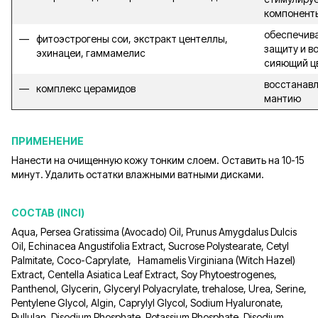
компонент
обеспечив
фитоэстрогены сои, экстракт центеллы,
защиту и в
эхинацеи, гаммамелис
сияющий ц
восстанав
комплекс церамидов
мантию
ПРИМЕНЕНИЕ
Нанести на очищенную кожу тонким слоем. Оставить на 10-15
минут. Удалить остатки влажными ватными дисками.
СОСТАВ (INCI)
Aqua, Рersea Gratissima (Avocado) Oil, Prunus Amygdalus Dulcis
Oil, Echinacea Angustifolia Extract, Sucrose Polystearate, Cetyl
Palmitate, Coco-Caprylate, Hamamelis Virginiana (Witch Hazel)
Extract, Centella Asiatica Leaf Extract, Soy Phytoestrogenes,
Panthenol, Glycerin, Glyceryl Polyacrylate, trehalose, Urea, Serine,
Pentylene Glycol, Algin, Caprylyl Glycol, Sodium Hyaluronate,
Pullulan, Disodium Phosphate, Potassium Phosphate, Disodium