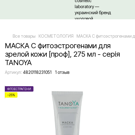
Относительно оптовых/ОПТовых закупок Кликайте сюда
Все товары
КОСМЕТОЛОГИЯ
МАСКА С фитоэстрогенами дл
МАСКА С фитоэстрогенами для
зрелой кожи [проф], 275 мл - серія
TANOYA
Артикул:
4820118231051
1 отзыв
ФІТОЕСТРАГЕНИ
−25%