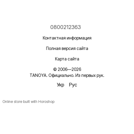
0800212363
Контактная информация
Полная версия сайта
Карта сайта
© 2006—2026
TANOYA. Официально. Из первых рук.
Укр
Рус
Online store built with Horoshop
Новинки, ідеї для догляду та знижки — підписка, що
надихає!
Плюс —
секретний промокод
в першому листі*