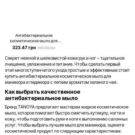
Антибактериальное
косметическое мыло для
маникюра и педикюра, 500 мл
323.47 грн
340.50 грн
Секрет нежной и шелковистой кожи рук и ног – тщательное
очищение, увлажнение и питание. Чтобы сделать первый
этап многоступенчатого ухода простым и эффективным стоит
купить антибактериальное косметическое мыло для
маникюра и педикюра с легким ароматом зеленого чая.
Как выбрать качественное
антибактериальное мыло
Бренд TANOYA предлагает мастерам жидкое косметическое
мыло, которое помогает быстро смягчить кутикулу, ногти и
кожу, чтобы подготовить руки и ноги к выполнению салонных
услуг. Чтобы выбрать лучшее мыло для маникюра, оцените
косметический продукт по следующим характеристикам: