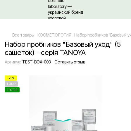
Относительно оптовых/ОПТовых закупок Кликайте сюда
Все товары
КОСМЕТОЛОГИЯ
Набор пробников "Базовый ух
Набор пробников "Базовый уход" (5
сашеток) - серія TANOYA
Артикул:
TEST-BOX-003
Оставить отзыв
−25%
НАБІР
ТЕСТЕР