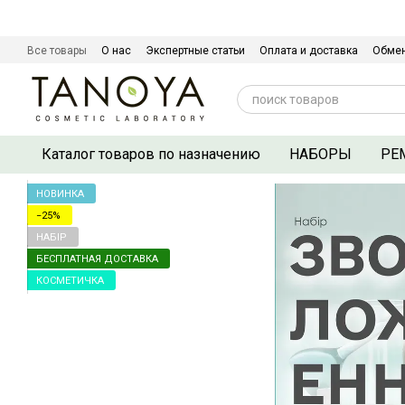
Перейти к основному контенту
Все товары
О нас
Экспертные статьи
Оплата и доставка
Обмен
Сертификаты качества
Контактная информация
Договор оферты
Каталог товаров по назначению
НАБОРЫ
РЕ
НОВИНКА
−25%
НАБІР
БЕСПЛАТНАЯ ДОСТАВКА
КОСМЕТИЧКА