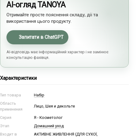
AI-огляд TANOYA
Отримайте просте пояснення складу, дії та
використання цього продукту.
Запитати в ChatGPT
AI-відповідь має інформаційний характер і не замінює
консультацію фахівця.
Характеристики
Тип товара
Набір
Область
Лицо, Шея и декольте
применения
Серия
Я - Косметолог
Этап
Домашний уход
Входит в
АКТИВНЕ ЖИВЛЕННЯ (ДЛЯ СУХОЇ,