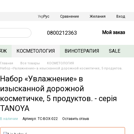
Сравнение
Укр
Рус
Желания
Вход
0800212363
Мой заказ
ЯЖ
КОСМЕТОЛОГИЯ
ВИНОТЕРАПИЯ
SALE
Главная
Все товары
КОСМЕТОЛОГИЯ
Набор «Увлажнение» в изысканной дорожной косметичке, 5 продуктов.
Набор «Увлажнение» в
изысканной дорожной
косметичке, 5 продуктов. - серія
TANOYA
В наличии
Артикул: TC-BOX-022
Оставить отзыв