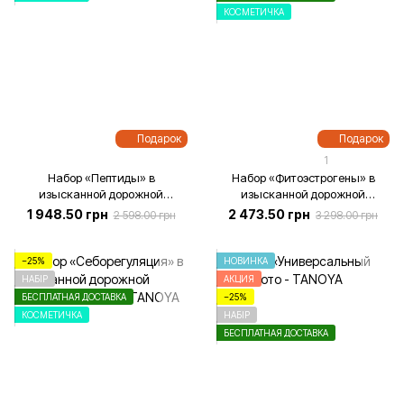
КОСМЕТИЧКА
Подарок
Подарок
1
Набор «Пептиды» в
Набор «Фитоэстрогены» в
изысканной дорожной
изысканной дорожной
косметичке, 5 действенных
косметичке
1 948.50 грн
2 473.50 грн
2 598.00 грн
3 298.00 грн
продуктов.
−25%
НОВИНКА
НАБІР
АКЦИЯ
БЕСПЛАТНАЯ ДОСТАВКА
−25%
КОСМЕТИЧКА
НАБІР
БЕСПЛАТНАЯ ДОСТАВКА