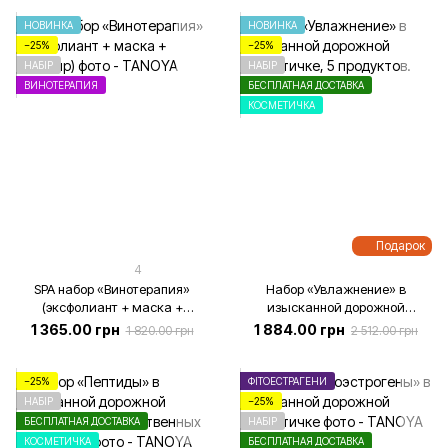
НОВИНКА
НОВИНКА
−25%
−25%
НАБІР
НАБІР
ВИНОТЕРАПИЯ
БЕСПЛАТНАЯ ДОСТАВКА
КОСМЕТИЧКА
Подарок
4
SPA набор «Винотерапия»
Набор «Увлажнение» в
(эксфолиант + маска +
изысканной дорожной
эликсир)
косметичке, 5 продуктов.
1 365.00 грн
1 884.00 грн
1 820.00 грн
2 512.00 грн
−25%
ФІТОЕСТРАГЕНИ
НАБІР
−25%
БЕСПЛАТНАЯ ДОСТАВКА
НАБІР
КОСМЕТИЧКА
БЕСПЛАТНАЯ ДОСТАВКА