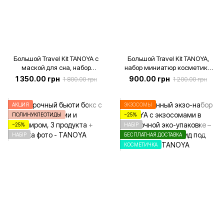
Большой Travel Kit TANOYA с
Большой Travel Kit TANOYA,
маской для сна, набор
набор миниатюр косметики
миниатюр для путешествий
для путешествий
1 350.00 грн
900.00 грн
1 800.00 грн
1 200.00 грн
АКЦИЯ
ЭКЗОСОМЫ
ПОЛИНУКЛЕОТИДЫ
−25%
−25%
НАБІР
НАБІР
БЕСПЛАТНАЯ ДОСТАВКА
КОСМЕТИЧКА