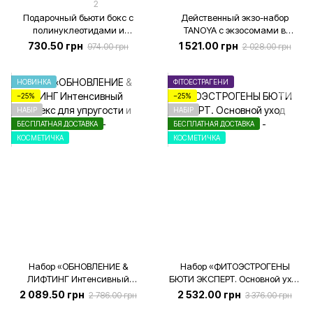
2
Подарочный бьюти бокс с
Действенный экзо-набор
полинуклеотидами и
TANOYA с экзосомами в
кашемиром, 3 продукта +
подарочной эко-упаковке –
730.50 грн
1 521.00 грн
974.00 грн
2 028.00 грн
коробка
Тоник, бустер, флюид под глаза
НОВИНКА
ФІТОЕСТРАГЕНИ
−25%
−25%
НАБІР
НАБІР
БЕСПЛАТНАЯ ДОСТАВКА
БЕСПЛАТНАЯ ДОСТАВКА
КОСМЕТИЧКА
КОСМЕТИЧКА
Набор «ОБНОВЛЕНИЕ &
Набор «ФИТОЭСТРОГЕНЫ
ЛИФТИНГ Интенсивный
БЮТИ ЭКСПЕРТ. Основной уход
комплекс для упругости и
для кожи 45+»
2 089.50 грн
2 532.00 грн
2 786.00 грн
3 376.00 грн
сияния кожи»