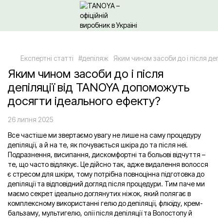
Щодо гуртових/ОПТових закупівель Клікайте сюди
Експертні статті
#депіляж
Яким чином засоби до і після д
Яким чином засоби до і після
депіляції від TANOYA допоможуть
досягти ідеального ефекту?
26 липня 2025
Все частіше ми звертаємо увагу не лише на саму процедуру
депіляції, а й на те, як почувається шкіра до та після неї.
Подразнення, висипання, дискомфортні та больові відчуття –
те, що часто відлякує. Це дійсно так, адже видалення волосся
є стресом для шкіри, тому потрібна повноцінна підготовка до
депіляції та відповідний догляд після процедури. Тим паче ми
маємо секрет ідеально доглянутих ніжок, який полягає в
комплексному використанні гелю до депіляції, флюїду, крем-
бальзаму, мультигелю, олії після депіляції та Волостопу й