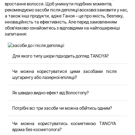
вростання волосся. Щоб уникнути подібних моментів,
рекомендуємо засоби після депіляції воскової замовити у нас,
а також інші продукти, адже Таноя – це про якість, безпеку,
інноваційність та ефективність. Але перед замовленням
обов'язково ознайомтесь з відповідями на найпоширеніші
запитання:
Для якого типу шкіри підходить догляд TANOYA?
Усі засоби розроблені для різних типів шкіри, адже
Чи можна користуватися цими засобами після
формули протестовані косметологами й не містять
шугарингу або лазерної епіляції?
агресивних компонентів. Тож кожен має змогу
замовити косметику для догляду за тілом та обличчям
Так, засоби TANOYA підходять для догляду після всіх
на tanoya.ua відповідно до конкретних потреб.
Як швидко видно ефект від Волостопу?
типів депіляції – воскової, шугарингу, лазерної,
електроепіляції, гоління тощо.
Перші результати помітні вже після 2-3 процедур.
Потрібні всі три засоби чи можна обійтись одним?
Волосся росте повільніше, стає тоншим, а шкіра
виглядає доглянутою довше.
Максимальний ефект дає саме комплексний догляд:
Чи можна користуватись косметикою TANOYA
гель до – для підготовки, флюїд після – для
вдома без косметолога?
заспокоєння, Волостоп – для уповільнення росту