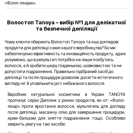
«Фоллі-лікарю».
Волостоп Tanoya – вибір №1 для делікатної
та безпечної депіляції
Чому клієнти обирають Волостоп Tanoya та інші доглядові
продукти для депіляції саме нашого виробництва? Бо ми
забезпечуємо ефективність та інноваційність продукту, адже
розуміємо, що в результаті потрібно не лише позбутись
волосся, а й зробити шкіру гладенькою, шовковистою та не
допустити подразнення. Правильно підібраний засіб до
депіляції та після процедури дозволяє досягти естетичного
вигляду ніг й уповільнити ріст небажаного волосся.
Виробник натуральної косметики в Україні TANOYA
пропонує серію Депіляж з різних продуктів, як-от: «Фоллі-
лікар» проти вростання волосся, мультигель для догляду
після депіляції, масажну олію для завершення процедури,
крем-бальзам для зняття подразнення тощо. Особливо
зверніть увагу на такі засоби: