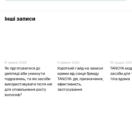
Інші записи
8 травня 2026
6 травня 2026
19 грудня 202
Як підготуватися до
Короткий гайд на захисні
TANOYA мод
депіляції аби уникнути
креми від сонця бренду
засоби для 
подразнень, та які засоби
TANOYA: дія, призначення,
тіла вдома
використовувати після неї
ефективність,
для уповільнення росту
застосування
волосків?