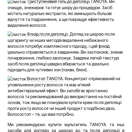
Триступеневий гель до депіляції TANOYA
. Він
очищує, знежирює та готує шкіру до процедури. Засіб
містить натуральні екстракти, які зменшують больові
відчуття та подразнення, а ще покращує ефективність
видалення волосся.
Флюїд після депіляції
. Догляд за шкірою після
шугарингу чи інших методів видалення небажаного
волосся потребує комплексного підходу, і цей флюїд
ідеально справляється із завданням. Він заспокоює, знімає
почервоніння, глибоко зволожує. Завдяки легкій текстурі
засіб після депіляції швидко вбирається та ідеально
підходить для чутливих зон (пахви, бікіні).
Волостоп TANOYA
. Концентрат спрямований на
уповільнення росту волосся та має м’який
антибактеріальний ефект. Він запобігає вростанню
волосся та рекомендований до використання на постійній
основі, тож якщо ви планували купити крем після депіляції
проти росту волосся чи інший продукт з подібною дією,
Волосостоп – те, що вам потрібно.
Ми рекомендуємо купити мультигель TANOYA та інші
засоби для догляду за шкірою до та після депіляції в