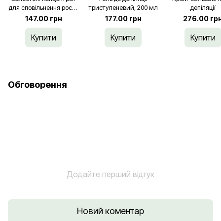
для сповільнення росту
триступеневий, 200 мл
депіляції
волосся
147.00 грн
177.00 грн
276.00 гр
Купити
Купити
Купити
Обговорення
Додайте перший відгук
Новий коментар