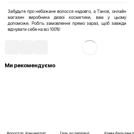
волосся. Проте ви можете обирати продукцію залежно
Звісно! Усі засоби мають зручний формат, зрозуміле
від конкретних потреб.
нанесення й підходять для домашнього використання.
Забудьте про небажане волосся надовго, а Таноя, онлайн
А якщо вам потрібен флюїд, концентрат, гель чи олійка
магазин виробника дієвої косметики, вам у цьому
після депіляції, купити які ви вирішили у нас, але
допоможе. Робіть замовлення прямо зараз, щоб завжди
виникають певні труднощі з вибором, скористайтесь
відчувати себе на всі 100%!
кваліфікованою консультацією менеджерів Таноя.
Ми рекомендуємо
Волостоп. Концентрат
Гель до депіляції
Крем-бальзам п