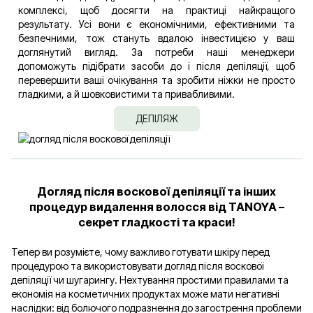
комплексі, щоб досягти на практиці найкращого
результату. Усі вони є економічними, ефективними та
безпечними, тож стануть вдалою інвестицією у ваш
доглянутий вигляд. За потреби наші менеджери
допоможуть підібрати засоби до і після депіляції, щоб
перевершити ваші очікування та зробити ніжки не просто
гладкими, а й шовковистими та привабливими.
ДЕПІЛЯЖ
Догляд після воскової депіляції та інших
процедур видалення волосся від TANOYA –
секрет гладкості та краси!
Тепер ви розумієте, чому важливо готувати шкіру перед
процедурою та використовувати догляд після воскової
депіляції чи шугарингу. Нехтування простими правилами та
економія на косметичних продуктах може мати негативні
наслідки: від болючого подразнення до загострення проблеми