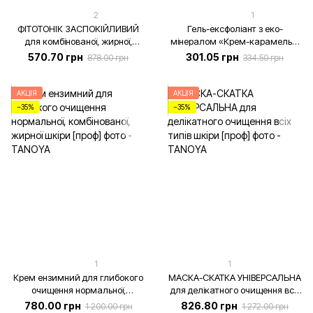
2
1
ФІТОТОНІК ЗАСПОКІЙЛИВИЙ
Гель-ексфоліант з еко-
для комбінованої, жирної,
мінералом «Крем-карамель»,
проблемної шкіри [проф], 500
500 мл
570.70 грн
301.05 грн
878.00 грн
334.50 грн
мл
АКЦІЯ
АКЦІЯ
−35%
−35%
1
1
Крем ензимний для глибокого
МАСКА-СКАТКА УНІВЕРСАЛЬНА
очищення нормальної,
для делікатного очищення всіх
комбінованої, жирної шкіри
типів шкіри [проф], 275 мл
780.00 грн
826.80 грн
1 200.00 грн
1 272.00 грн