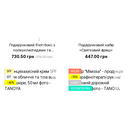
2
Подарунковий бʼюті бокс з
Подарунковий набір
полінуклеотидами та
«Святковий фреш»
кашеміром, 3 продукти +
730.50 грн
447.00 грн
974.00 грн
коробка
SPF
АКЦІЯ
ХІТ
−15%
−40%
НАБІР
КОСМЕТИЧКА