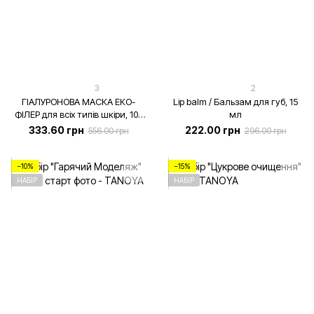
3
2
ГІАЛУРОНОВА МАСКА ЕКО-
Lip balm / Бальзам для губ, 15
ФІЛЕР для всіх типів шкіри, 100
мл
мл
333.60 грн
222.00 грн
556.00 грн
296.00 грн
−10%
−15%
НАБІР
НАБІР