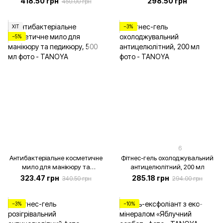
418.50 грн
298.50 грн
450.00 грн
ХІТ
−3%
−5%
6
Антибактеріальне косметичне
Фітнес-гель охолоджувальний
мило для манікюру та
антицелюлітний, 200 мл
педикюру, 500 мл
323.47 грн
285.18 грн
340.50 грн
294.00 грн
−3%
−10%