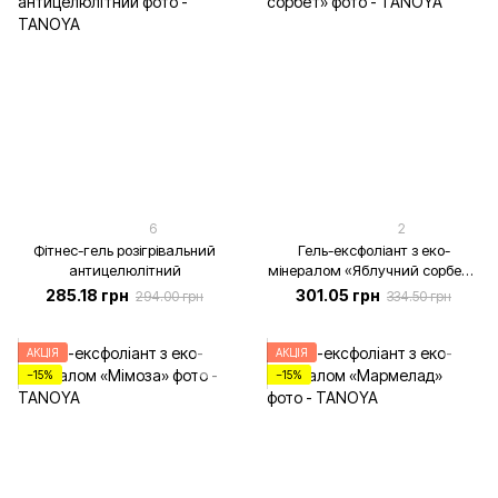
6
2
Фітнес-гель розігрівальний
Гель-ексфоліант з еко-
антицелюлітний
мінералом «Яблучний сорбет»,
500 мл
285.18 грн
301.05 грн
294.00 грн
334.50 грн
АКЦІЯ
АКЦІЯ
−15%
−15%