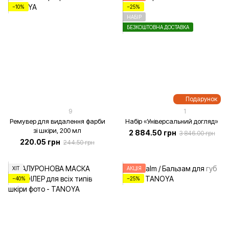
−10%
−25%
НАБІР
БЕЗКОШТОВНА ДОСТАВКА
Подарунок
9
1
Ремувер для видалення фарби
Набір «Універсальний догляд»
зі шкіри, 200 мл
2 884.50 грн
3 846.00 грн
220.05 грн
244.50 грн
ХІТ
АКЦІЯ
−40%
−25%