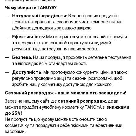
Чому обирати TANOYA?
Натуральні інгредієнти:
В основі наших продуктів
лежать натуральні та екологічно чисті компоненти, які
дбайливо доглядають за вашою шкірою.
Ефективність:
Ми використовуємо інноваційні формули
та передові технології, щоб гарантувати видимий
результат від застосування наших засобів.
Безпека:
Наша продукція проходить ретельне тестування
та відповідає всім стандартам якості.
Доступність:
Ми пропонуємо конкурентні ціни, а також
регулярно проводимо акції та сезонні розпродажі, щоб
зробити нашу косметику доступною для кожного.
Сезонний розпродаж - ваша можливість заощадити!
Зараз на нашому сайті діє
сезонний розпродаж
, де ви
можете придбати улюблену косметику TANOYA зі
знижками
до 25%!
Не пропустіть цю чудову можливість оновити свою
косметичку та порадувати себе якісними та ефективними
засобами.