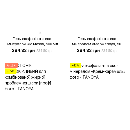
3
Гель-ексфоліант з еко-
Гель-ексфоліант з еко-
мінералом «Мімоза», 500 мл
мінералом «Мармелад», 500
мл
284.32 грн
284.32 грн
334.50 грн
334.50 грн
АКЦІЯ
−10%
−35%