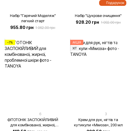
Подарунок
Набір "Гарячий Моделяж"
Набір "Цукрове очищення"
легкий старт
928.20 грн
1 092.00 грн
955.80 грн
1 062.00 грн
−7%
АКЦІЯ
ХІТ
6
3
ФІТОТОНІК ЗАСПОКІЙЛИВИЙ
Крем для рук, нігтів та
для комбінованої, жирної,
кутикули «Мімоза», 200 мл
проблемної шкіри, 200 мл