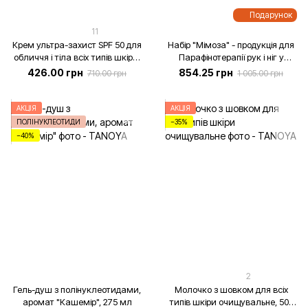
Подарунок
11
Крем ультра-захист SPF 50 для
Набір "Мімоза" - продукція для
обличчя і тіла всіх типів шкіри,
Парафінотерапії рук і ніг у
50 мл
вишуканій дорожній
426.00 грн
854.25 грн
710.00 грн
1 005.00 грн
косметичці
АКЦІЯ
АКЦІЯ
ПОЛІНУКЛЕОТИДИ
−35%
−40%
2
Гель-душ з полінуклеотидами,
Молочко з шовком для всіх
аромат "Кашемір", 275 мл
типів шкіри очищувальне, 500