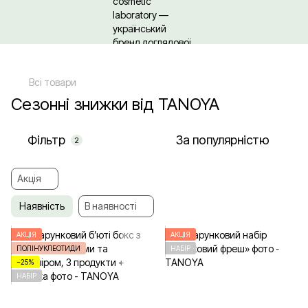
Щодо гуртових/ОПТових закупівель Клікайте сюди
Всі товари
Сезонні знижки від TANOYA
Фільтр
За популярністю
2
Акція
Наявність
В наявності
АКЦІЯ
АКЦІЯ
ПОЛІНУКЛЕОТИДИ
НАБІР
−25%
НАБІР