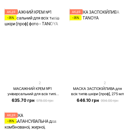
[проф], 275 мл
АКЦІЯ
АКЦІЯ
−35%
−35%
2
2
МАСАЖНИЙ КРЕМ №1
МАСКА ЗАСПОКІЙЛИВА для
універсальний для всіх типів
всіх типів шкіри [проф], 275 мл
шкіри [проф], 275 мл
635.70 грн
646.10 грн
978.00 грн
994.00 грн
АКЦІЯ
−35%