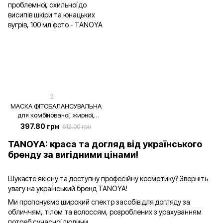
2
МАСКА ФІТОБАЛАНСУВАЛЬНА
для комбінованої, жирної,
проблемної, схильної до висипів
397.80 грн
612.00 грн
шкіри та юнацьких вугрів, 100
мл
TANOYA: краса та догляд від українського
бренду за вигідними цінами!
Шукаєте якісну та доступну професійну косметику? Зверніть
увагу на український бренд TANOYA!
Ми пропонуємо широкий спектр засобів для догляду за
обличчям, тілом та волоссям, розроблених з урахуванням
потреб сучасної людини.