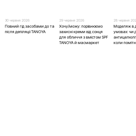
30 червня 2026
29 червня 2026
28 червня 20
Повний гід засобами до та
Хочу/можу: порівнюємо
Моделяж в 
після депіляції TANOYA
захисні креми від сонця
умовах: чи д
для обличчя з вмістом SPF
антицелюліт
TANOYA й масмаркет
коли помітн