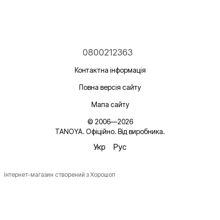
0800212363
Контактна інформація
Повна версія сайту
Мапа сайту
© 2006—2026
TANOYA. Офіційно. Від виробника.
Укр
Рус
Інтернет-магазин створений з Хорошоп
Новинки, ідеї для догляду та знижки — підписка, що
надихає!
Плюс —
секретний промокод
в першому листі*