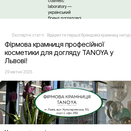
Щодо гуртових/ОПТових закупівель Клікайте сюди
Експертні статті
Відкриття першої брендової крамниці нату
Фірмова крамниця професійної
косметики для догляду TANOYA у
Львові!
29 квітня 2025