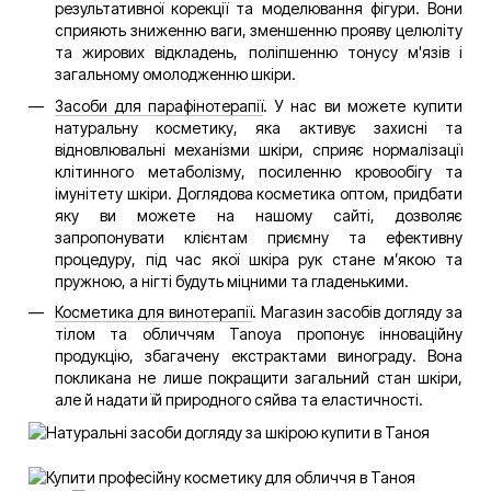
результативної корекції та моделювання фігури. Вони
сприяють зниженню ваги, зменшенню прояву целюліту
та жирових відкладень, поліпшенню тонусу м'язів і
загальному омолодженню шкіри.
Засоби для парафінотерапії
. У нас ви можете купити
натуральну косметику, яка активує захисні та
відновлювальні механізми шкіри, сприяє нормалізації
клітинного метаболізму, посиленню кровообігу та
імунітету шкіри. Доглядова косметика оптом, придбати
яку ви можете на нашому сайті, дозволяє
запропонувати клієнтам приємну та ефективну
процедуру, під час якої шкіра рук стане м’якою та
пружною, а нігті будуть міцними та гладенькими.
Косметика для винотерапії
. Магазин засобів догляду за
тілом та обличчям Tanoya пропонує інноваційну
продукцію, збагачену екстрактами винограду. Вона
покликана не лише покращити загальний стан шкіри,
але й надати їй природного сяйва та еластичності.