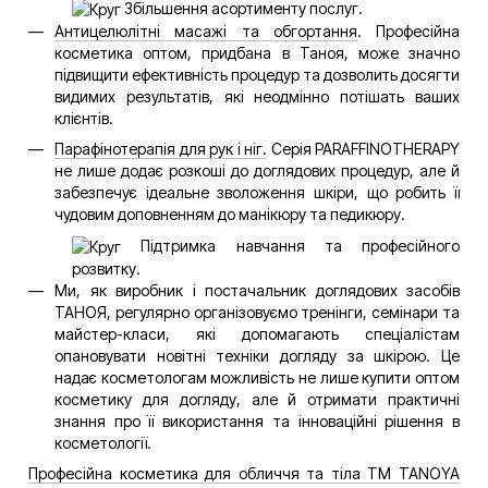
Збільшення асортименту послуг.
Антицелюлітні масажі та обгортання
. Професійна
косметика оптом, придбана в Таноя, може значно
підвищити ефективність процедур та дозволить досягти
видимих результатів, які неодмінно потішать ваших
клієнтів.
Парафінотерапія для рук і ніг.
Серія PARAFFINOTHERAPY
не лише додає розкоші до доглядових процедур, але й
забезпечує ідеальне зволоження шкіри, що робить її
чудовим доповненням до манікюру та педикюру.
Підтримка навчання та професійного
розвитку.
Ми, як виробник і постачальник доглядових засобів
ТАНОЯ, регулярно організовуємо тренінги, семінари та
майстер-класи, які допомагають спеціалістам
опановувати новітні техніки догляду за шкірою. Це
надає косметологам можливість не лише купити оптом
косметику для догляду, але й отримати практичні
знання про її використання та інноваційні рішення в
косметології.
Професійна косметика для обличчя та тіла ТМ TANOYA