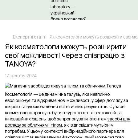
Щодо гуртових/ОПТових закупівель Клікайте сюди
Експертні статті
Як косметологи можуть розширити свої мо
Як косметологи можуть розширити
свої можливості через співпрацю з
TANOYA?
17 жовтня 2024
Косметологія — це динамічна галузь, яка невпинно
еволюціонує та відкриває нові можливості у сфері догляду за
шкірою та вдосконалення естетичних результатів. Сучасні
косметологи прагнуть бути в курсі новітніх технологій та
інноваційних рішень, щоб запропонувати клієнтам
засоби для
догляду за обличчям і тілом
, які відповідатимуть їхнім
потребам. У цьому контексті вибір надійного партнера для
співпраці стає вирішальним фактором, який може суттєво