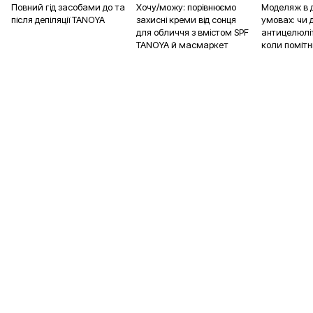
Повний гід засобами до та
Хочу/можу: порівнюємо
Моделяж в 
після депіляції TANOYA
захисні креми від сонця
умовах: чи д
для обличчя з вмістом SPF
антицелюліт
TANOYA й масмаркет
коли помітн