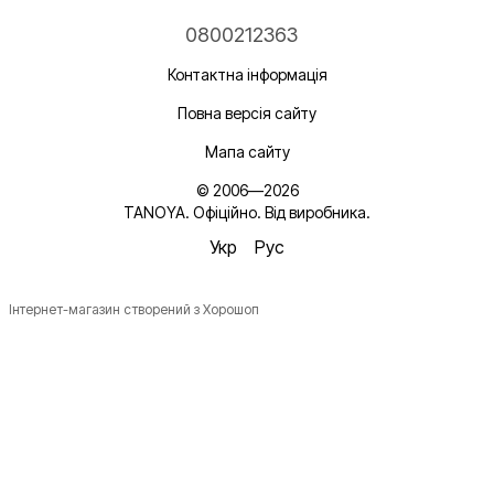
0800212363
Контактна інформація
Повна версія сайту
Мапа сайту
© 2006—2026
TANOYA. Офіційно. Від виробника.
Укр
Рус
Інтернет-магазин створений з Хорошоп
Новинки, ідеї для догляду та знижки — підписка, що
надихає!
Плюс —
секретний промокод
в першому листі*
*Промокод діє один раз і лише для роздрібних замовлень.
Ім'я
Email
*